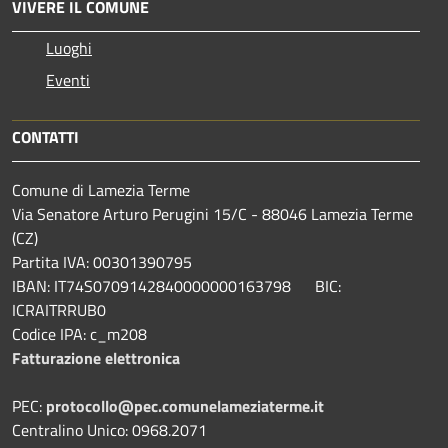
VIVERE IL COMUNE
Luoghi
Eventi
CONTATTI
Comune di Lamezia Terme
Via Senatore Arturo Perugini 15/C - 88046 Lamezia Terme
(CZ)
Partita IVA: 00301390795
IBAN: IT74S0709142840000000163798 BIC:
ICRAITRRUB0
Codice IPA: c_m208
Fatturazione elettronica
PEC:
protocollo@pec.comunelameziaterme.it
Centralino Unico: 0968.2071