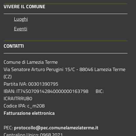
VIVERE IL COMUNE
Luoghi
Eventi
CONTATTI
Comune di Lamezia Terme
Via Senatore Arturo Perugini 15/C - 88046 Lamezia Terme
(CZ)
Partita IVA: 00301390795
IBAN: IT74S0709142840000000163798 BIC:
ICRAITRRUB0
Codice IPA: c_m208
Fatturazione elettronica
PEC:
protocollo@pec.comunelameziaterme.it
Centralino Unico: 0968.2071