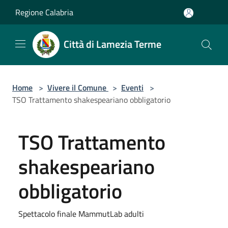
Salta al contenuto principale
Regione Calabria
Città di Lamezia Terme
Home
>
Vivere il Comune
>
Eventi
>
TSO Trattamento shakespeariano obbligatorio
TSO Trattamento
shakespeariano
obbligatorio
Spettacolo finale MammutLab adulti