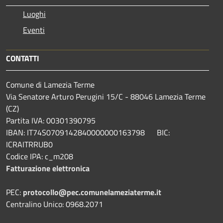
Luoghi
Eventi
CONTATTI
Comune di Lamezia Terme
Via Senatore Arturo Perugini 15/C - 88046 Lamezia Terme
(CZ)
Partita IVA: 00301390795
IBAN: IT74S0709142840000000163798 BIC:
ICRAITRRUB0
Codice IPA: c_m208
Fatturazione elettronica
PEC:
protocollo@pec.comunelameziaterme.it
Centralino Unico: 0968.2071