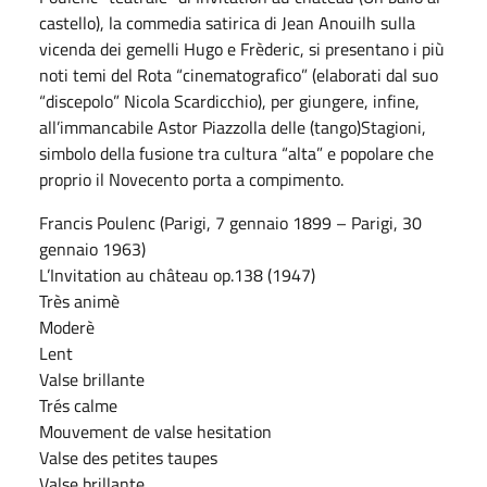
castello), la commedia satirica di Jean Anouilh sulla
vicenda dei gemelli Hugo e Frèderic, si presentano i più
noti temi del Rota “cinematografico” (elaborati dal suo
“discepolo” Nicola Scardicchio), per giungere, infine,
all’immancabile Astor Piazzolla delle (tango)Stagioni,
simbolo della fusione tra cultura “alta” e popolare che
proprio il Novecento porta a compimento.
Francis Poulenc (Parigi, 7 gennaio 1899 – Parigi, 30
gennaio 1963)
L’Invitation au château op.138 (1947)
Très animè
Moderè
Lent
Valse brillante
Trés calme
Mouvement de valse hesitation
Valse des petites taupes
Valse brillante