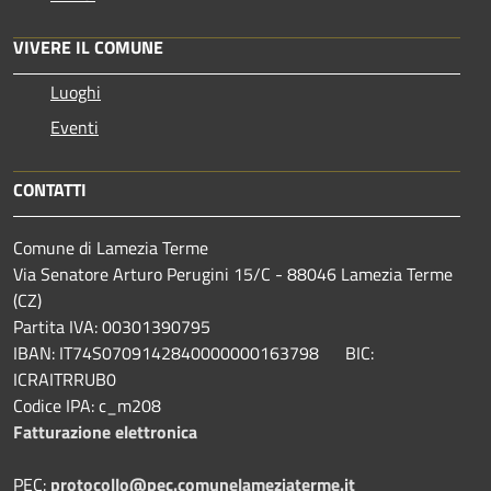
VIVERE IL COMUNE
Luoghi
Eventi
CONTATTI
Comune di Lamezia Terme
Via Senatore Arturo Perugini 15/C - 88046 Lamezia Terme
(CZ)
Partita IVA: 00301390795
IBAN: IT74S0709142840000000163798 BIC:
ICRAITRRUB0
Codice IPA: c_m208
Fatturazione elettronica
PEC:
protocollo@pec.comunelameziaterme.it