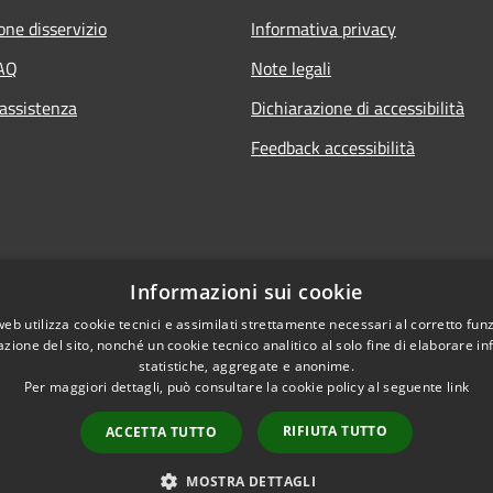
one disservizio
Informativa privacy
FAQ
Note legali
 assistenza
Dichiarazione di accessibilità
Feedback accessibilità
Informazioni sui cookie
web utilizza cookie tecnici e assimilati strettamente necessari al corretto fu
azione del sito, nonché un cookie tecnico analitico al solo fine di elaborare i
statistiche, aggregate e anonime.
Per maggiori dettagli, può consultare la cookie policy al seguente
link
RIFIUTA TUTTO
ACCETTA TUTTO
l sito
Copyright © 2026 • Città di Lam
MOSTRA DETTAGLI