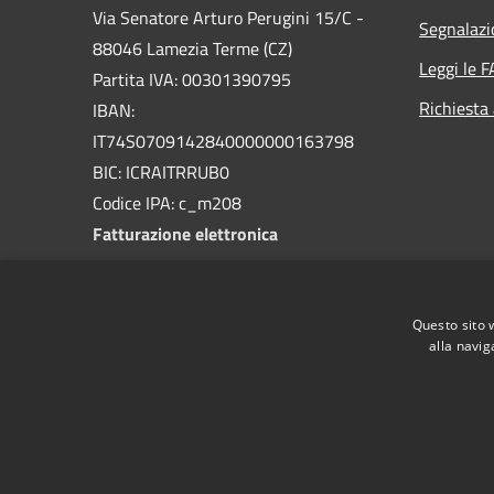
Via Senatore Arturo Perugini 15/C -
Segnalazi
88046 Lamezia Terme (CZ)
Leggi le 
Partita IVA: 00301390795
Richiesta
IBAN:
IT74S0709142840000000163798
BIC: ICRAITRRUB0
Codice IPA: c_m208
Fatturazione elettronica
PEC:
protocollo@pec.comunelameziaterme.it
Questo sito 
Centralino Unico: 0968.2071
alla navig
RSS
Accessibilità
Privacy
Cookie
Mappa de