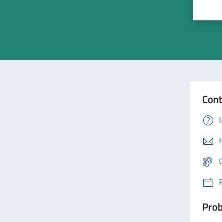
Cont
Prob