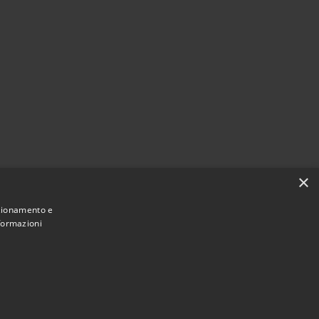
×
nzionamento e
nformazioni
Municipium
Accesso redazione
ezia Terme • Powered by
•